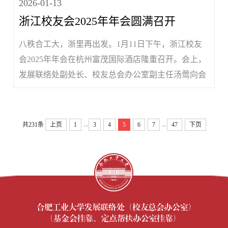
2026-01-13
浙江校友会2025年年会圆满召开
八秩合工大，浙里再出发。1月11日下午，浙江校友
会2025年年会在杭州富茂国际酒店隆重召开。会上，
发展联络处副处长、校友总会办公室副主任汤莺向会
议召开表示热烈祝贺，详细介绍了学校事业发展情况
和80周年校庆系列活动盛况。浙江校友会会长解光玖
回顾了浙江校友会参与母校80周年校庆有关活动和一
...
...
共231条
上页
1
3
4
5
6
7
47
下页
年来组织发展和平台建设...