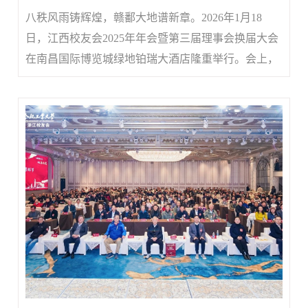
八秩风雨铸辉煌，赣鄱大地谱新章。2026年1月18
日，江西校友会2025年年会暨第三届理事会换届大会
在南昌国际博览城绿地铂瑞大酒店隆重举行。会上，
发展联络处副处长、校友总会办公室副主任朱峰向会
议召开表示热烈祝贺，详细介绍了学校事业发展情况
和80周年校庆系列活动盛况。会议听取并审议通过了
第二届理事会工作报告和相...