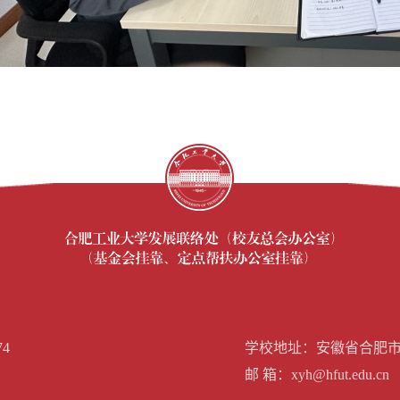
74
学校地址：安徽省合肥市屯溪
邮 箱：xyh@hfut.edu.cn