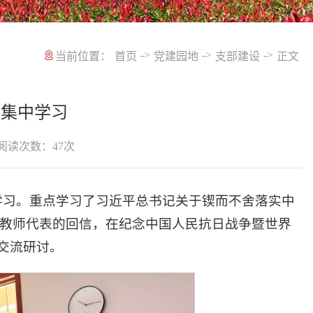
->
->
->
当前位置：
首页
党建园地
支部建设
正文
行集中学习
阅读次数：
47
次
学习。重点学习了习近平总书记关于锲而不舍落实中
岗教师代表的回信，在纪念中国人民抗日战争暨世界
交流研讨。