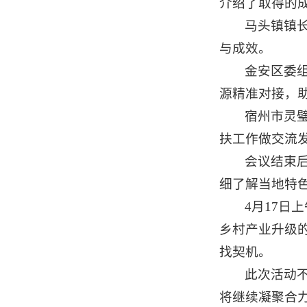
介绍了取得的
马头镇镇
与成效。
金安区委
源精准对接，
宿州市灵
扶工作做交流
会议结束
细了解当地特
4月17
乡村产业升级
找契机。
此次活动
将继续凝聚合